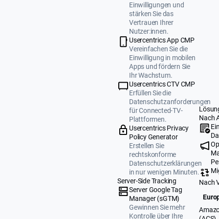
Einwilligungen und
stärken Sie das
Vertrauen Ihrer
Nutzer:innen.
Usercentrics App CMP
Vereinfachen Sie die
Einwilligung in mobilen
Apps und fördern Sie
Ihr Wachstum.
Usercentrics CTV CMP
Erfüllen Sie die
Datenschutzanforderungen
Lösun
für Connected-TV-
Nach 
Plattformen.
Ei
Usercentrics Privacy
Da
Policy Generator
Op
Erstellen Sie
Ma
rechtskonforme
Pe
Datenschutzerklärungen
Mi
in nur wenigen Minuten.
Server-Side Tracking
Nach 
Server Google Tag
Europ
Manager (sGTM)
Gewinnen Sie mehr
Amazo
Kontrolle über Ihre
(ACS)