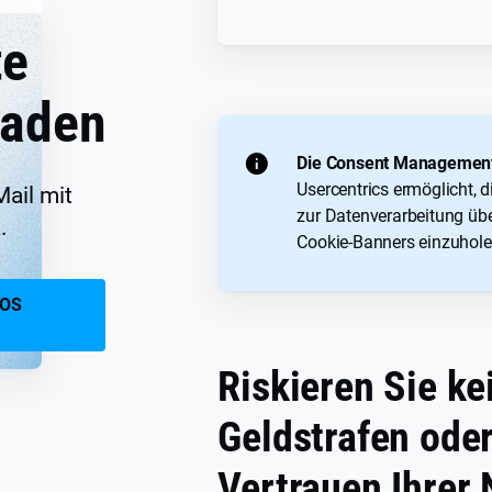
te
laden
Die Consent Management
Usercentrics ermöglicht, d
Mail mit
zur Datenverarbeitung üb
.
Cookie-Banners einzuhole
LOS
Riskieren Sie ke
Geldstrafen ode
Vertrauen Ihrer 