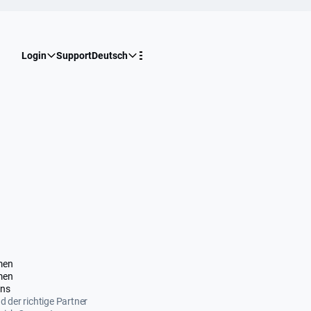
Login
Support
Deutsch
men
men
uns
nd der richtige Partner