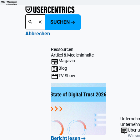
SUCHEN
Abbrechen
Ressourcen
Artikel & Medieninhalte
Magazin
Blog
TV Show
Unterneh
Unterneh
Über 
Wir si
Bericht lesen