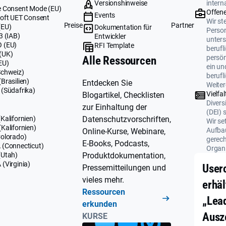
Versionshinweise
intern
 Consent Mode (EU)
Offene
Events
oft UET Consent
Wir ste
Preise
Partner
(EU)
Dokumentation für
Perso
3 (IAB)
Entwickler
unters
 (EU)
RFI Template
berufl
(UK)
persö
Alle Ressourcen
EU)
ein un
Schweiz)
berufl
Brasilien)
Entdecken Sie
Weiter
(Südafrika)
Vielfal
Blogartikel, Checklisten
Divers
zur Einhaltung der
(DEI) 
Datenschutzvorschriften,
Kalifornien)
Wir se
Kalifornien)
Aufbau
Online-Kurse, Webinare,
olorado)
gerech
E-Books, Podcasts,
(Connecticut)
Organi
Produktdokumentation,
(Utah)
(Virginia)
User
Pressemitteilungen und
vieles mehr.
erhäl
Ressourcen
„Lea
erkunden
Ausz
KURSE