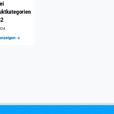
ei
uktkategorien
G2
2024
anzeigen