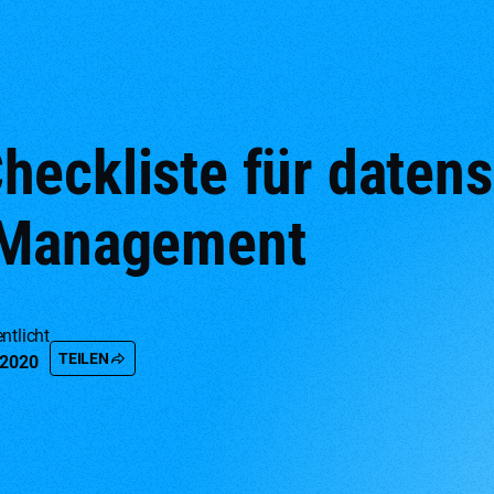
eckliste für daten
 Management
ntlicht
TEILEN
 2020