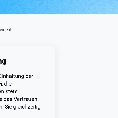
gement
ng
Einhaltung der
, die
n stets
ie das Vertrauen
n Sie gleichzeitig