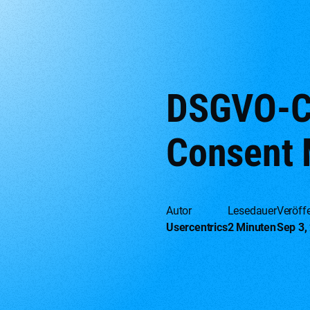
DSGVO-Ch
Consent
Autor
Lesedauer
Veröffe
Usercentrics
2 Minuten
Sep 3,