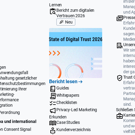
im Ber
Lernen
Manag
Bericht zum digitalen
und A
Vertrauen 2026
Press
Neu
Erfahr
Kunden
sagen.
Medien
Unser
Wir si
intern
haben 
intere
gen
der ga
Anwendungsfall
Trust 
nhaltung gesetzlicher
Bericht lesen
Erfahr
tenschutzbestimmungen
Guides
vertr
timierung Ihrer
Partne
rketing-
Whitepapers
Manag
rformance
Checklisten
sind.
gration
Privacy-Led Marketing
Schließen 
Verordnung
Karrie
Erkunden
Komme
a und international
Case Studies
und we
n Consent Signal
Kundenverzeichnis
vielfä