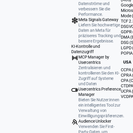
Datenströme und
Google
verbessern Sie die
Micros
Performance.
Mode 
Meta Signals Gateway
TCF 2.
Liefern Sie hochwertige
DSGVO
Daten an Meta für
GDPR 
präziseres Tracking und
DMA (
bessere Ergebnisse.
DSG (
KI-Kontrolle und
LGPD (
Datenzugriff
POPIA 
MCP Manager by
USA
Usercentrics
Zentralisieren und
CCPA (
kontrollieren Sie den KI-
CPRA (
Zugriff auf Systeme
CPA (C
und Daten
CTDPA 
Usercentrics Preference
UCPA 
Manager
VCDPA 
Bieten Sie Nutzer:innen
ein intelligentes Tool zur
Verwaltung von
Einwilligungspräferenzen.
Audience Unlocker
Verwenden Sie First-
Party-Daten, um