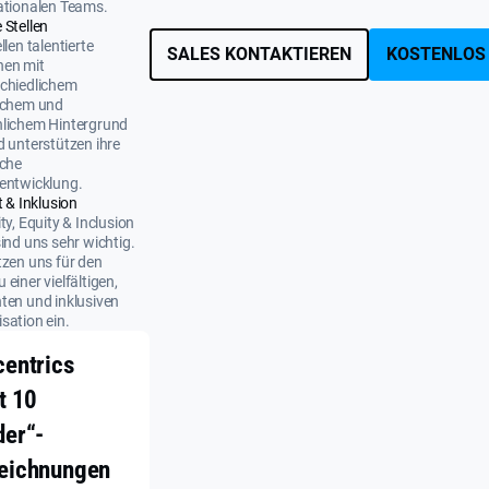
ationalen Teams.
 Stellen
llen talentierte
SALES KONTAKTIEREN
KOSTENLOS
nen mit
chiedlichem
ichem und
nlichem Hintergrund
d unterstützen ihre
iche
entwicklung.
t & Inklusion
ity, Equity & Inclusion
sind uns sehr wichtig.
tzen uns für den
 einer vielfältigen,
ten und inklusiven
sation ein.
centrics
t 10
der“-
eichnungen