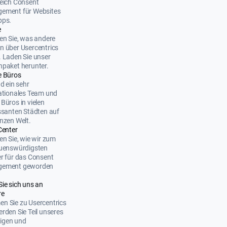
eich Consent
ement für Websites
pps.
e
en Sie, was andere
 über Usercentrics
 Laden Sie unser
paket herunter.
e Büros
nd ein sehr
ationales Team und
Büros in vielen
ssanten Städten auf
nzen Welt.
Center
en Sie, wie wir zum
auenswürdigsten
r für das Consent
ement geworden
Sie sich uns an
re
n Sie zu Usercentrics
rden Sie Teil unseres
ltigen und